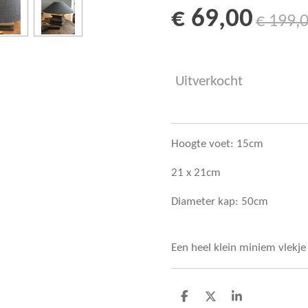
€ 69,00
€ 199,
Uitverkocht
Hoogte voet: 15cm
21 x 21cm
Diameter kap: 50cm
Een heel klein miniem vlekje
D
D
S