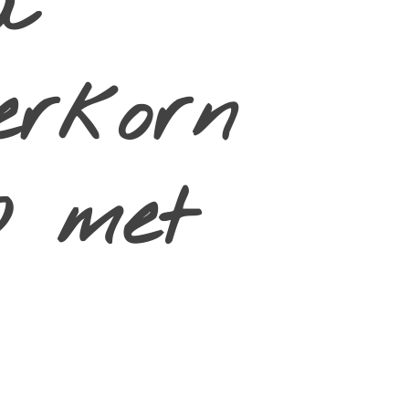
a
erkorn
p met