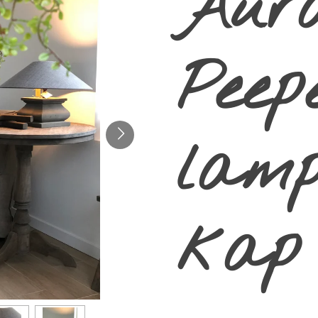
Aur
Peep
lam
kap