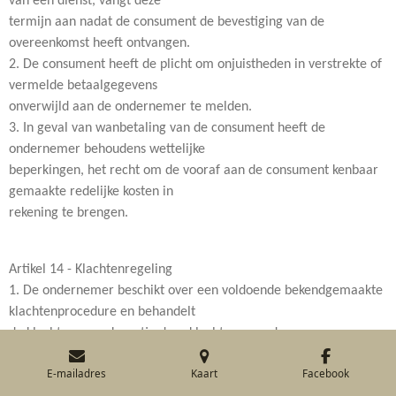
van een dienst, vangt deze
termijn aan nadat de consument de bevestiging van de
overeenkomst heeft ontvangen.
2. De consument heeft de plicht om onjuistheden in verstrekte of
vermelde betaalgegevens
onverwijld aan de ondernemer te melden.
3. In geval van wanbetaling van de consument heeft de
ondernemer behoudens wettelijke
beperkingen, het recht om de vooraf aan de consument kenbaar
gemaakte redelijke kosten in
rekening te brengen.
Artikel 14 - Klachtenregeling
1. De ondernemer beschikt over een voldoende bekendgemaakte
klachtenprocedure en behandelt
de klacht overeenkomstig deze klachtenprocedure.
2. Klachten over de uitvoering van de overeenkomst moeten
E-mailadres
Kaart
Facebook
binnen 7 dagen volledig en duidelijk