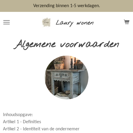
Ga
Verzending binnen 1-5 werkdagen.
direct
naar
Laury wonen
de
hoofdinhoud
Algemene voorwaarden
Inhoudsopgave:
Artikel 1 - Definities
Artikel 2 - Identiteit van de ondernemer