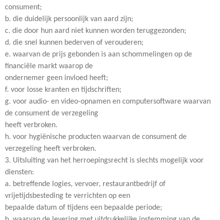
consument;
b. die duidelijk persoonlijk van aard zijn;
c. die door hun aard niet kunnen worden teruggezonden;
d. die snel kunnen bederven of verouderen;
e. waarvan de prijs gebonden is aan schommelingen op de
financiële markt waarop de
ondernemer geen invloed heeft;
f. voor losse kranten en tijdschriften;
g. voor audio- en video-opnamen en computersoftware waarvan
de consument de verzegeling
heeft verbroken.
h. voor hygiënische producten waarvan de consument de
verzegeling heeft verbroken.
3. Uitsluiting van het herroepingsrecht is slechts mogelijk voor
diensten:
a. betreffende logies, vervoer, restaurantbedrijf of
vrijetijdsbesteding te verrichten op een
bepaalde datum of tijdens een bepaalde periode;
b. waarvan de levering met uitdrukkelijke instemming van de