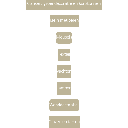
Kransen, groendecoratie en kunsttakken
Klein meubelen
Meubels
Textiel
Vachten
Lampen
Wanddecoratie
Glazen en tassen