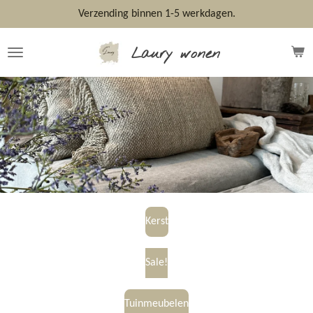
Ga
Verzending binnen 1-5 werkdagen.
direct
naar
Laury wonen
de
hoofdinhoud
Kerst
Sale!
Tuinmeubelen