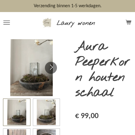
Ga
Verzending binnen 1-5 werkdagen.
direct
naar
Laury wonen
de
hoofdinhoud
Aura
Peeperkor
n houten
schaal
€ 99,00