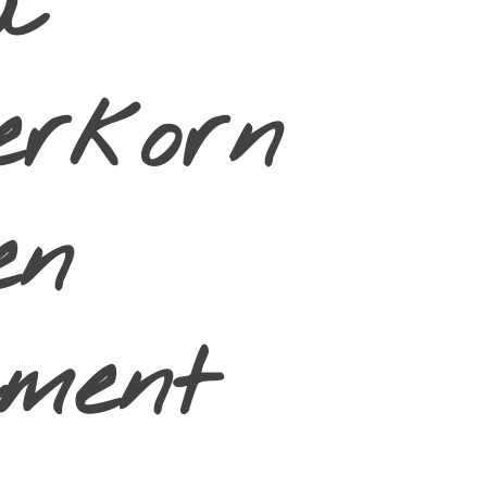
a
erkorn
en
ment