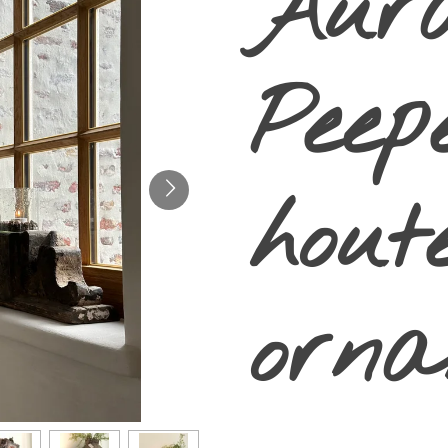
Aur
Peep
hout
orna