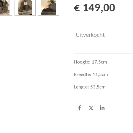
€ 149,00
Uitverkocht
Hoogte: 17,5cm
Breedte: 11,5cm
Lengte: 53,5cm
D
D
S
e
e
h
l
e
a
e
l
r
n
e