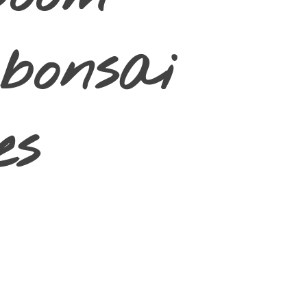
bonsai
es