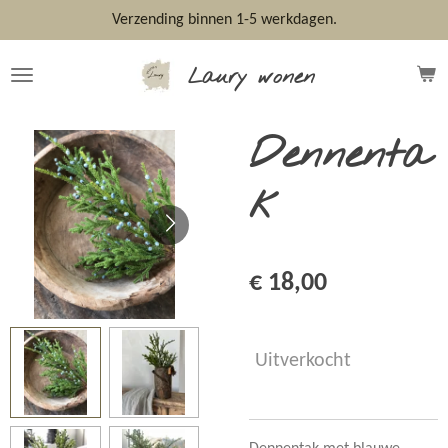
Ga
Verzending binnen 1-5 werkdagen.
direct
naar
Laury wonen
de
hoofdinhoud
Dennenta
k
€ 18,00
Uitverkocht