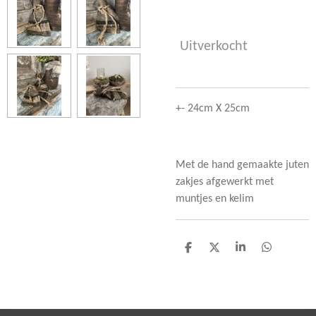
Uitverkocht
+- 24cm X 25cm
Met de hand gemaakte juten
zakjes afgewerkt met
muntjes en kelim
D
D
S
D
e
e
h
e
l
e
a
l
e
l
r
e
n
e
n