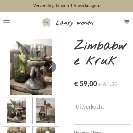
Ga
Verzending binnen 1-5 werkdagen.
direct
naar
Laury wonen
de
hoofdinhoud
Zimbabw
e kruk
€ 59,00
€ 61,50
Uitverkocht