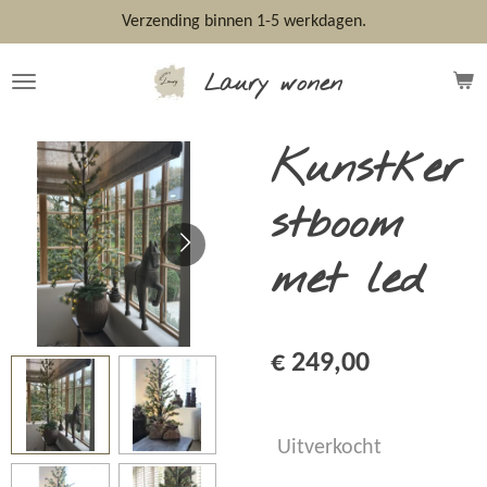
Ga
Verzending binnen 1-5 werkdagen.
direct
naar
Laury wonen
de
hoofdinhoud
Kunstker
stboom
met led
€ 249,00
Uitverkocht