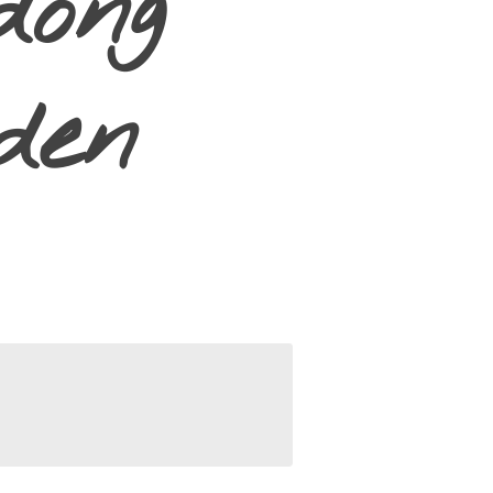
dong
den