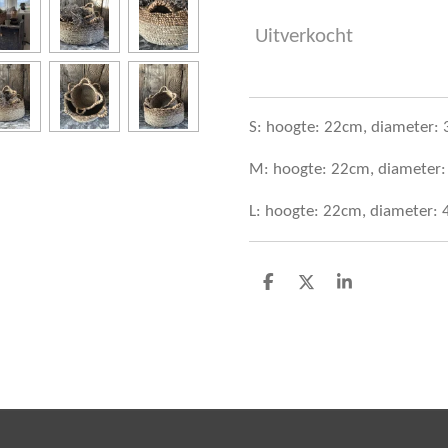
Uitverkocht
S: hoogte: 22cm, diameter:
M: hoogte: 22cm, diameter
L: hoogte: 22cm, diameter:
D
D
S
e
e
h
l
e
a
e
l
r
n
e