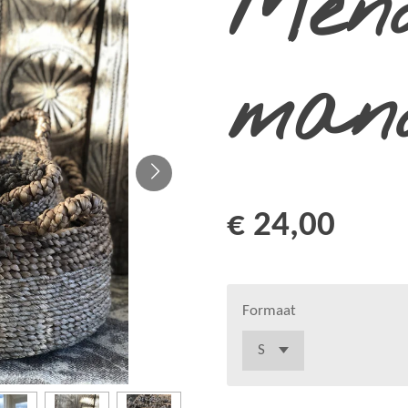
Men
man
€ 24,00
Formaat