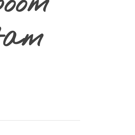
boom
tam