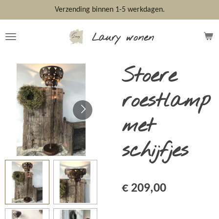
Ga
Verzending binnen 1-5 werkdagen.
direct
naar
Laury wonen
de
hoofdinhoud
Stoere
roestlamp
met
schijfjes
€ 209,00