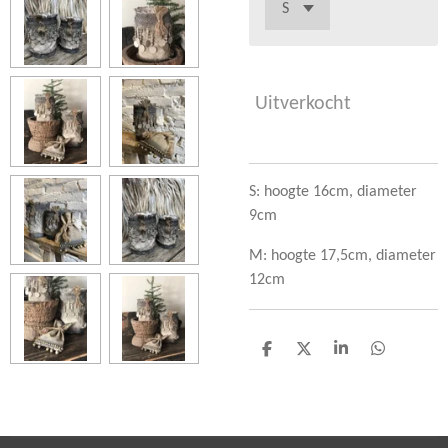
Uitverkocht
S: hoogte 16cm, diameter
9cm
M: hoogte 17,5cm, diameter
12cm
D
D
S
D
e
e
h
e
l
e
a
l
e
l
r
e
n
e
n