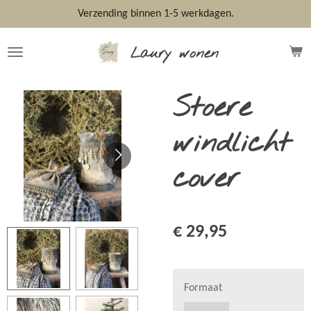
Ga
Verzending binnen 1-5 werkdagen.
direct
naar
Laury wonen
de
hoofdinhoud
Stoere
windlicht
cover
€ 29,95
Formaat