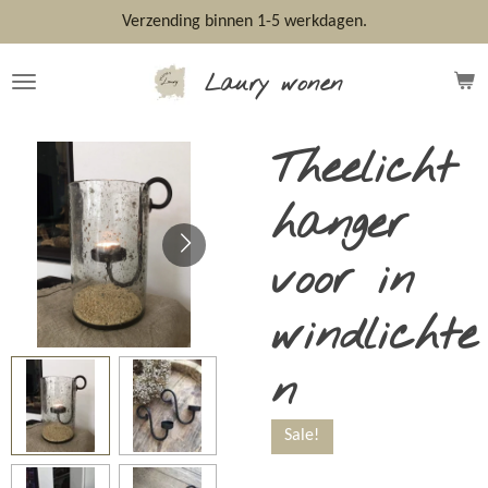
Ga
Verzending binnen 1-5 werkdagen.
direct
naar
Laury wonen
de
hoofdinhoud
Theelicht
hanger
voor in
windlichte
n
Sale!