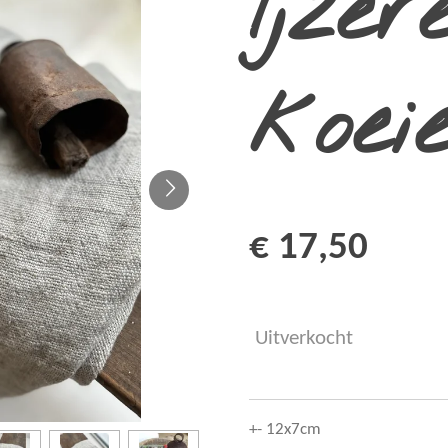
Ijzer
koei
€ 17,50
Uitverkocht
+- 12x7cm