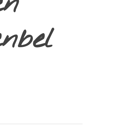
en
enbel