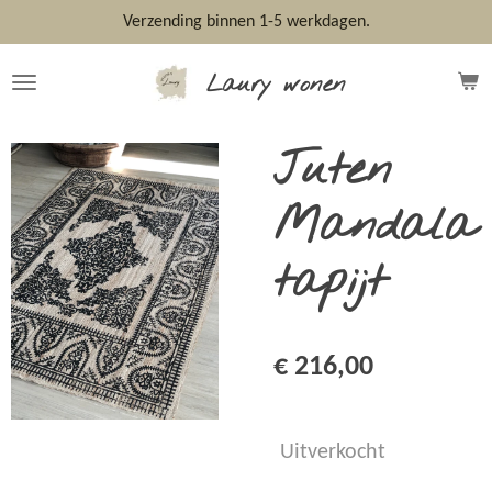
Ga
Verzending binnen 1-5 werkdagen.
direct
naar
Laury wonen
de
hoofdinhoud
Juten
Mandala
tapijt
€ 216,00
Uitverkocht