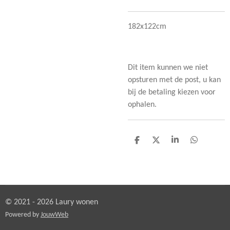
182x122cm
Dit item kunnen we niet
opsturen met de post, u kan
bij de betaling kiezen voor
ophalen.
D
D
S
D
e
e
h
e
l
e
a
l
e
l
r
e
n
e
n
© 2021 - 2026 Laury wonen
Powered by
JouwWeb