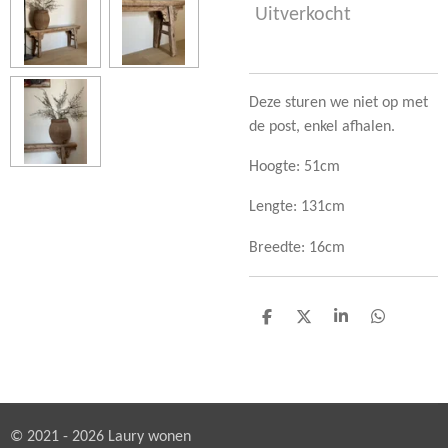
Uitverkocht
Deze sturen we niet op met
de post, enkel afhalen.
Hoogte: 51cm
Lengte: 131cm
Breedte: 16cm
D
D
S
D
e
e
h
e
l
e
a
l
e
l
r
e
n
e
n
© 2021 - 2026 Laury wonen