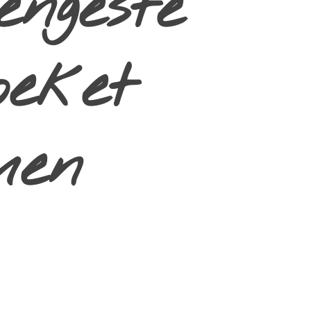
ngeste
oeket
men