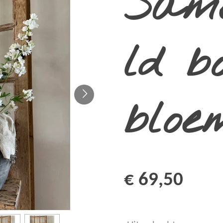
Same
ld b
bloe
€ 69,50