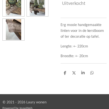
Uitverkocht
Erg mooie handgemaakte
linten voor in de kerstboom
of ter decoratie op tafel.
Lengte: +- 220cm
Breedte: +- 20cm
D
D
S
D
e
e
h
e
l
e
a
l
e
l
r
e
n
e
n
© 2021 - 2026 Laury wonen
Powered by
JouwWeb