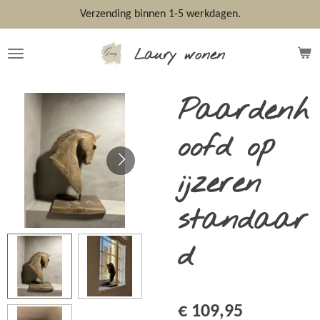
Ga
Verzending binnen 1-5 werkdagen.
direct
naar
Laury wonen
de
hoofdinhoud
Paardenh
oofd op
ijzeren
standaar
d
€ 109,95