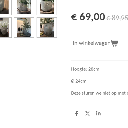
€ 69,00
€ 89,9
In winkelwagen
Hoogte: 28cm
Ø 24cm
Deze sturen we niet op met d
D
D
S
e
e
h
l
e
a