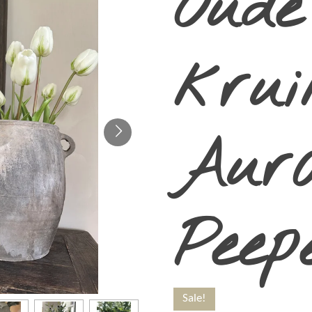
Oude
krui
Aur
Peep
Sale!