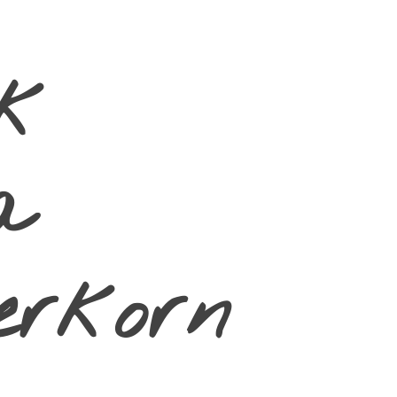
k
a
erkorn