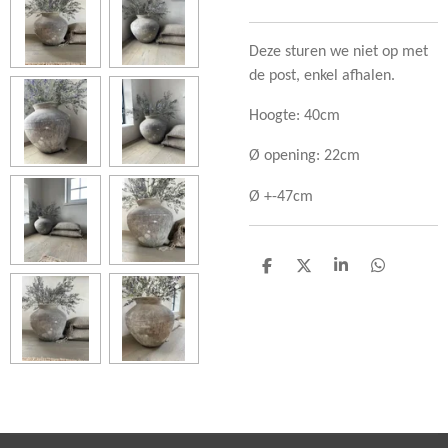
Deze sturen we niet op met
de post, enkel afhalen.
Hoogte: 40cm
Ø opening: 22cm
Ø +-47cm
D
D
S
D
e
e
h
e
l
e
a
l
e
l
r
e
n
e
n