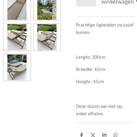
winkelwagen
Prachtige ligbedden inclusief
kussen.
Lengte: 200cm
Breedte: 65cm
Hoogte: 45cm
Deze sturen we niet op,
enkel afhalen.
D
D
S
D