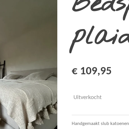
Beds
plai
€ 109,95
Uitverkocht
Handgemaakt slub katoenen 