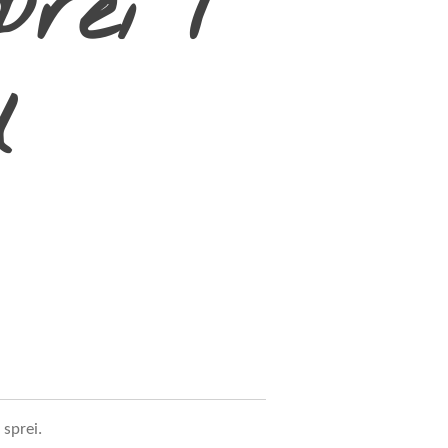
prei /
d
sprei.