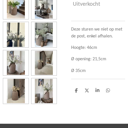
Uitverkocht
Deze sturen we niet op met
de post, enkel afhalen.
Hoogte: 46cm
Ø opening: 21,5cm
Ø 35cm
D
D
S
D
e
e
h
e
l
e
a
l
e
l
r
e
n
e
n