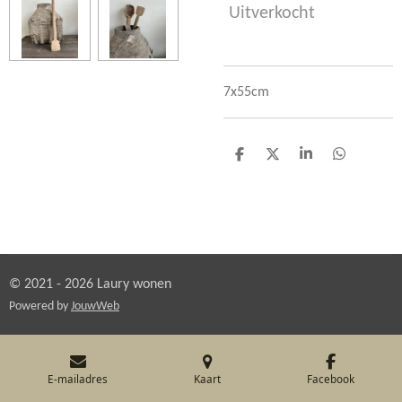
Uitverkocht
7x55cm
D
D
S
D
e
e
h
e
l
e
a
l
e
l
r
e
n
e
n
© 2021 - 2026 Laury wonen
Powered by
JouwWeb
E-mailadres
Kaart
Facebook