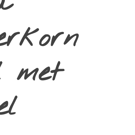
a
erkorn
el met
el