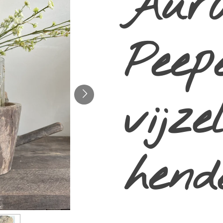
Aur
Peep
vijz
hend