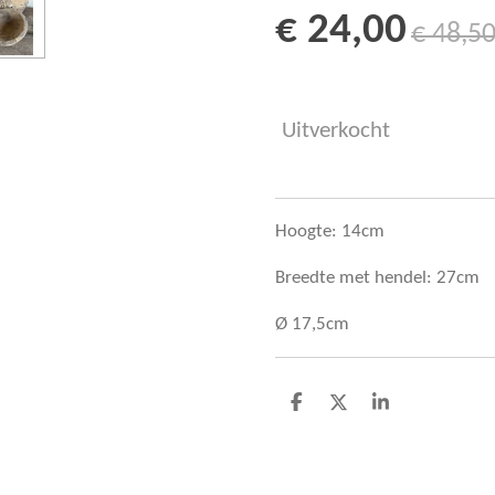
€ 24,00
€ 48,5
Uitverkocht
Hoogte: 14cm
Breedte met hendel: 27cm
Ø 17,5cm
D
D
S
e
e
h
l
e
a
e
l
r
n
e