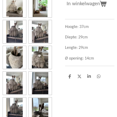
In winkelwagen
Hoogte: 37cm
Diepte: 29cm
Lengte: 29cm
Ø opening: 14cm
D
D
S
D
e
e
h
e
l
e
a
l
e
l
r
e
n
e
n