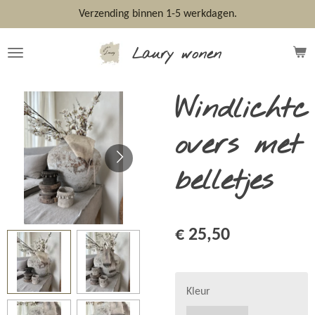
Ga
Verzending binnen 1-5 werkdagen.
direct
naar
Laury wonen
de
hoofdinhoud
Windlichtc
overs met
belletjes
€ 25,50
Kleur