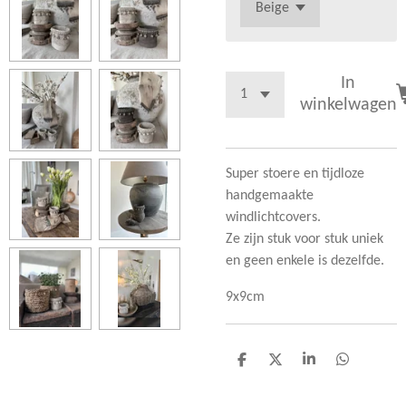
In
winkelwagen
Super stoere en tijdloze
handgemaakte
windlichtcovers.
Ze zijn stuk voor stuk uniek
en geen enkele is dezelfde.
9x9cm
D
D
S
D
e
e
h
e
l
e
a
l