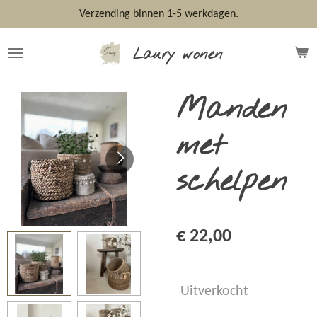
Ga
Verzending binnen 1-5 werkdagen.
direct
naar
Laury wonen
de
hoofdinhoud
Manden
met
schelpen
€ 22,00
Uitverkocht