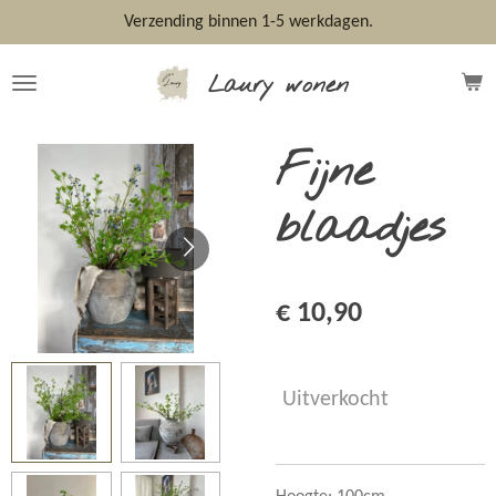
Ga
Verzending binnen 1-5 werkdagen.
direct
naar
Laury wonen
de
hoofdinhoud
Fijne
blaadjes
€ 10,90
Uitverkocht