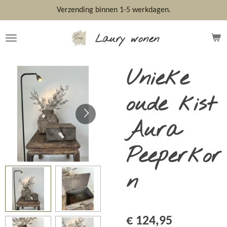
Ga
Verzending binnen 1-5 werkdagen.
direct
naar
Laury wonen
de
hoofdinhoud
Unieke
oude kist
Aura
Peeperkor
n
€ 124,95