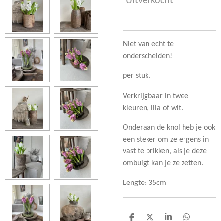
Uitverkocht
Niet van echt te
onderscheiden!
per stuk.
Verkrijgbaar in twee
kleuren, lila of wit.
Onderaan de knol heb je ook
een steker om ze ergens in
vast te prikken, als je deze
ombuigt kan je ze zetten.
Lengte: 35cm
D
D
S
D