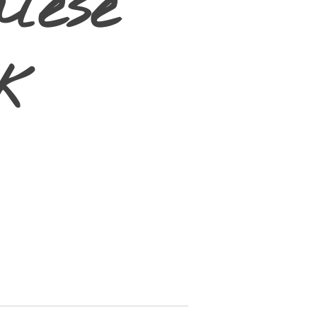
lese
k