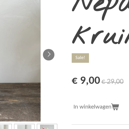
Nepa
krui
Sale!
€ 9,00
€ 29,00
In winkelwagen