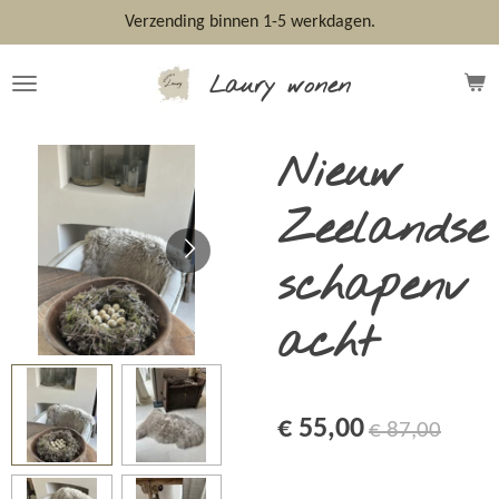
Ga
Verzending binnen 1-5 werkdagen.
direct
naar
Laury wonen
de
hoofdinhoud
Nieuw
Zeelandse
schapenv
acht
€ 55,00
€ 87,00