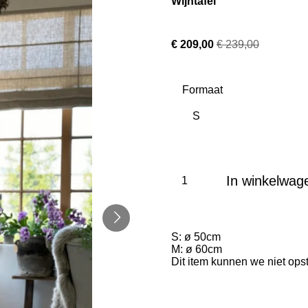
Wijntafel
€ 209,00
€ 239,00
Formaat
In winkelwag
S: ø 50cm
M: ø 60cm
Dit item kunnen we niet opst