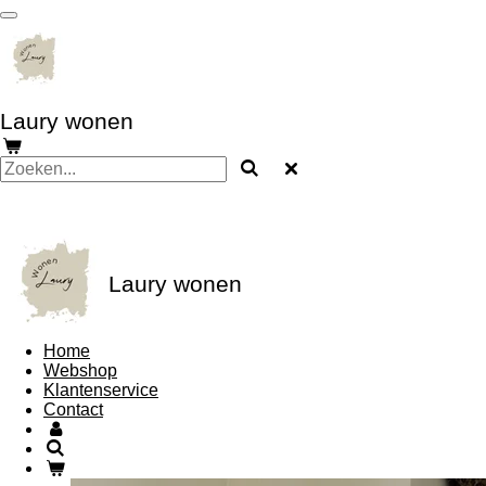
Ga
direct
naar
de
hoofdinhoud
Laury wonen
Laury wonen
Home
Webshop
Klantenservice
Contact