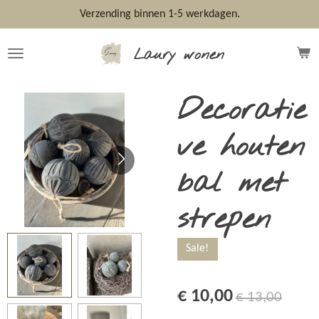
Ga
Verzending binnen 1-5 werkdagen.
direct
naar
Laury wonen
de
hoofdinhoud
Decoratie
ve houten
bal met
strepen
Sale!
€ 10,00
€ 13,00