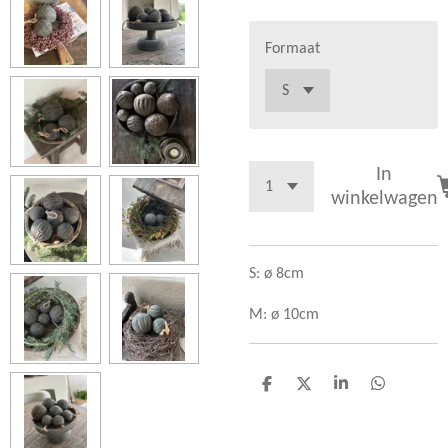
Formaat
In
winkelwagen
S: ø 8cm
M: ø 10cm
D
D
S
D
e
e
h
e
l
e
a
l
e
l
r
e