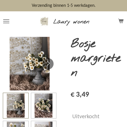
Ga
Verzending binnen 1-5 werkdagen.
direct
naar
Laury wonen
de
hoofdinhoud
Bosje
margriete
n
€ 3,49
Uitverkocht